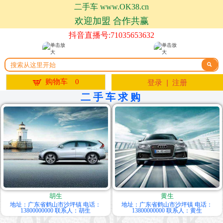
二手车 www.OK38.cn
欢迎加盟 合作共赢
抖音直播号:71035653632


购物车
0
登录
|
注册
二手车求购
胡生
黄生
地址：广东省鹤山市沙坪镇 电话：
地址：广东省鹤山市沙坪镇 电话：
13800000000 联系人：胡生
13800000000 联系人：黄生