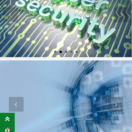




