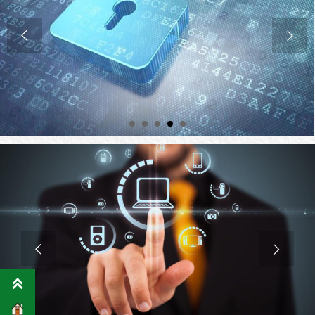




